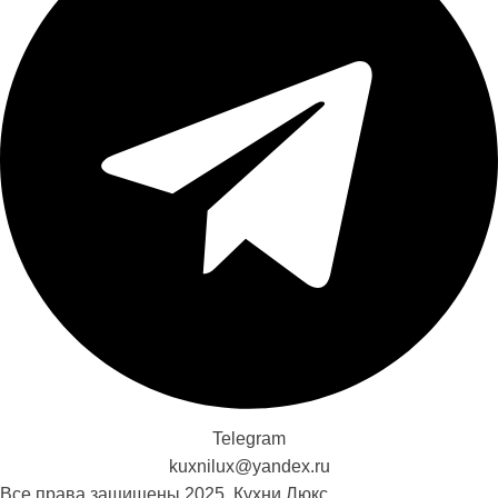
Telegram
kuxnilux@yandex.ru
Все права защищены
2025, Кухни Люкс