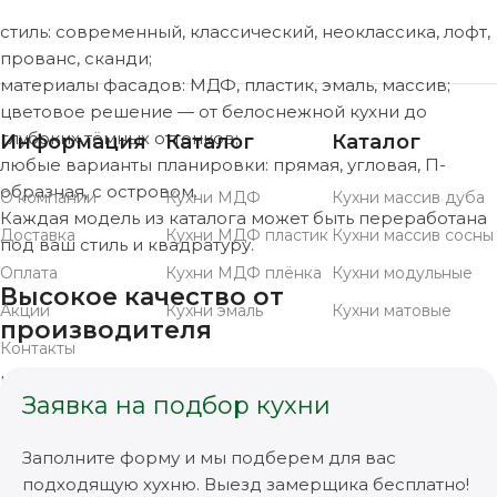
стиль: современный, классический, неоклассика, лофт,
прованс, сканди;
материалы фасадов: МДФ, пластик, эмаль, массив;
цветовое решение — от белоснежной кухни до
глубоких тёмных оттенков;
Информация
Каталог
Каталог
любые варианты планировки: прямая, угловая, П-
образная, с островом.
О компании
Кухни МДФ
Кухни массив дуба
Каждая модель из каталога может быть переработана
Доставка
Кухни МДФ пластик
Кухни массив сосны
под ваш стиль и квадратуру.
Оплата
Кухни МДФ плёнка
Кухни модульные
Высокое качество от
Акции
Кухни эмаль
Кухни матовые
производителя
Контакты
Кухни Люкс — это собственное производство,
Заявка на подбор кухни
современное оборудование и контроль качества на
всех этапах. Мы используем:
Заполните форму и мы подберем для вас
надёжную фурнитуру европейских брендов (BLUM и
подходящую хухню. Выезд замерщика бесплатно!