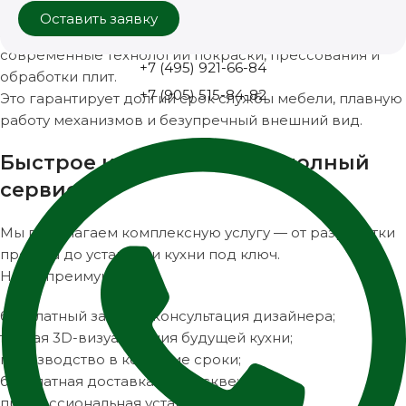
др.);
Оставить заявку
экологичные материалы;
современные технологии покраски, прессования и
+7 (495) 921-66-84
обработки плит.
+7 (905) 515-84-82
Это гарантирует долгий срок службы мебели, плавную
работу механизмов и безупречный внешний вид.
Быстрое изготовление и полный
сервис
Мы предлагаем комплексную услугу — от разработки
проекта до установки кухни под ключ.
Наши преимущества:
бесплатный замер и консультация дизайнера;
точная 3D-визуализация будущей кухни;
производство в короткие сроки;
бесплатная доставка по Москве;
профессиональная установка.