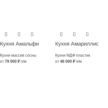
Кухня Амальфи
Кухня Амариллис
Кухни массив сосны
Кухни МДФ пластик
от
79 000
₽
п/м
от
46 000
₽
п/м